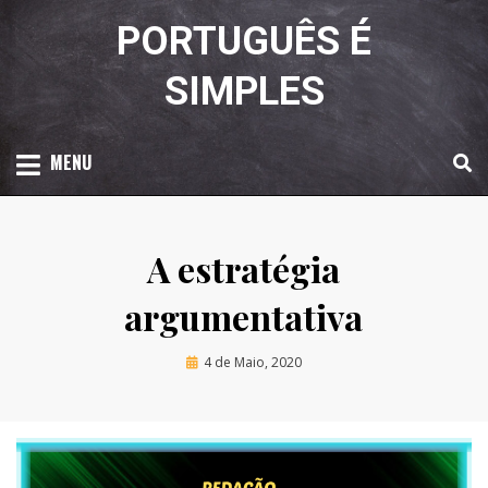
Skip
PORTUGUÊS É
to
content
SIMPLES
MENU
A estratégia
argumentativa
Posted
by
4 de Maio, 2020
Luciana Amaral
on