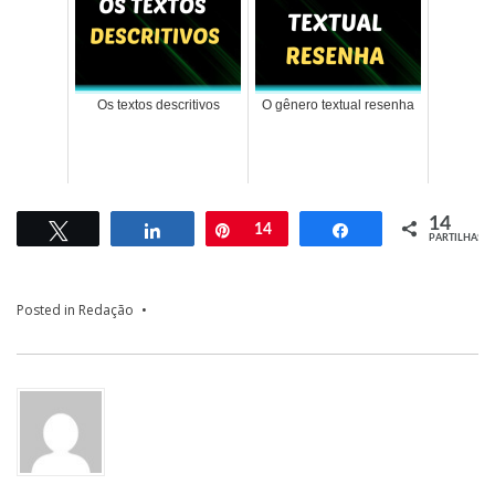
Os textos descritivos
O gênero textual resenha
14
Tweetar
Partilhar
Pin
14
Partilhar
PARTILHAS
Posted in
Redação