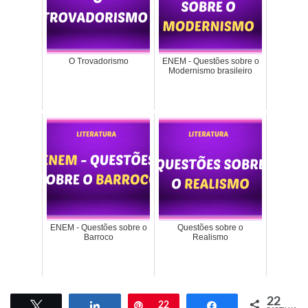
O Trovadorismo
ENEM - Questões sobre o
Modernismo brasileiro
ENEM - Questões sobre o
Questões sobre o
Barroco
Realismo
22
Tweetar
Partilhar
Pin
22
Partilhar