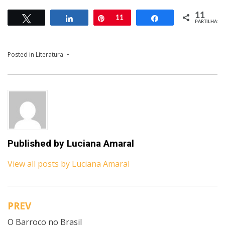
11
Tweetar
Partilhar
Pin
11
Partilhar
PARTILHAS
Posted in
Literatura
Published by
Luciana Amaral
View all posts by Luciana Amaral
PREV
Navegação
O Barroco no Brasil