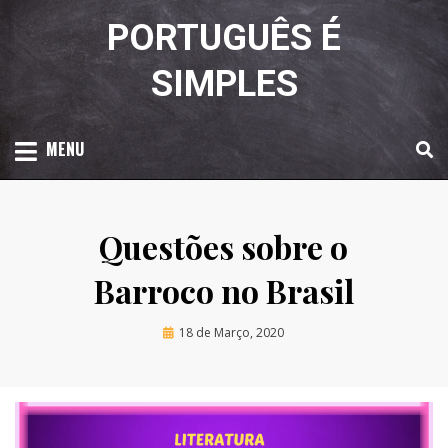
Skip
PORTUGUÊS É
to
content
SIMPLES
MENU
Questões sobre o
Barroco no Brasil
Posted
by
18 de Março, 2020
Luciana Amaral
on