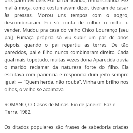
uns parentes dele. Por lá foi ficando, remanchando. Fez
mal à moça, como costumavam dizer, tiveram de casar
às pressas. Morou uns tempos com o sogro,
descombinaram. Foi só conta de colher o milho e
vender. Mudou pra casa do velho Chico Lourenço [seu
pai]. Fumaça própria só viu subir um par de anos
depois, quando o pai repartiu as terras. De tão
parecidos, pai e filho nunca combinaram direito. Cada
qual mais topetudo, muitas vezes dona Aparecida ouvia
o marido reclamar da natureza forte do filho. Ela
escutava com paciência e respondia dum jeito sempre
igual: — “Quem herda, não rouba”. Vinha um brilho nos
olhos, o velho se acalmava.
ROMANO, O. Casos de Minas. Rio de Janeiro: Paz e
Terra, 1982.
Os ditados populares são frases de sabedoria criadas