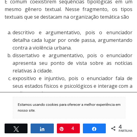
É comum coexistirem sequências tipológicas em um
mesmo gênero textual. Nesse fragmento, os tipos
textuais que se destacam na organização temática são
descritivo e argumentativo, pois o enunciador
detalha cada lugar por onde passa, argumentando
contra a violência urbana.
dissertativo e argumentativo, pois o enunciador
apresenta seu ponto de vista sobre as notícias
relativas à cidade.
expositivo e injuntivo, pois o enunciador fala de
seus estados físicos e psicológicos e interage com a
mulher amada.
narrativo e descritivo, pois o enunciador conta
Estamos usando cookies para oferecer a melhor experiência em

sobre suas andanças pelas ruas da cidade ao
nosso site.
mesmo tempo que a descreve.
narrativo e injuntivo, pois o enunciador ensina o
Accept
4
Tweetar
Partilhar
Pin
4
Partilhar
interlocutor como andar pelas ruas da cidade
PARTILHAS