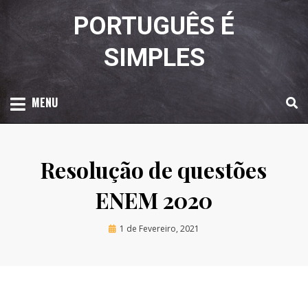
Skip
PORTUGUÊS É
to
content
SIMPLES
MENU
Resolução de questões
ENEM 2020
Posted
by
1 de Fevereiro, 2021
Luciana Amaral
on