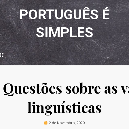
PORTUGUÊS É
SIMPLES
DE
Questões sobre as v
linguísticas
Posted
by
2 de Novembro, 2020
Luciana Amaral
on