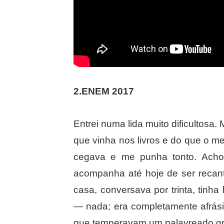
2.ENEM 2017
Entrei numa lida muito dificultosa.
que vinha nos livros e do que o m
cegava e me punha tonto. Ach
acompanha até hoje de ser reca
casa, conversava por trinta, tinh
— nada; era completamente afrás
que temperavam um palavreado gr