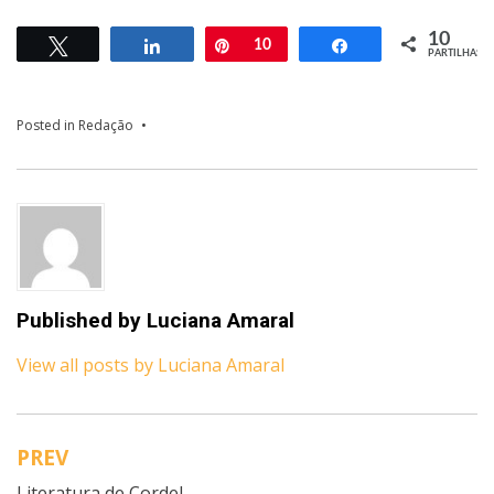
10
Tweetar
Partilhar
Pin
10
Partilhar
PARTILHAS
Posted in
Redação
Published by
Luciana Amaral
View all posts by Luciana Amaral
PREV
Navegação
Literatura de Cordel