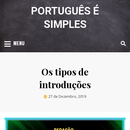
Skip
PORTUGUÊS É
to
content
SIMPLES
MENU
Os tipos de
introduções
Posted
by
27 de Dezembro, 2019
Luciana Amaral
on